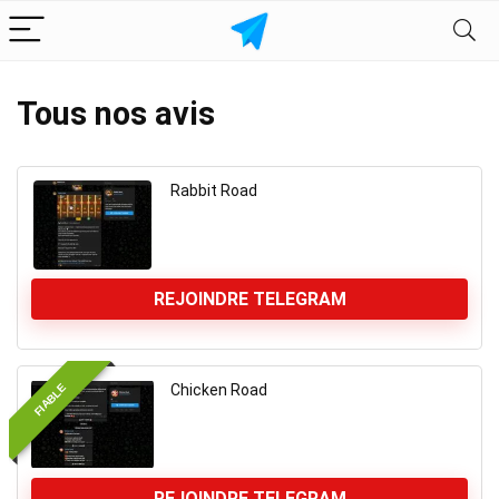
Tous nos avis
Rabbit Road
REJOINDRE TELEGRAM
Chicken Road
FIABLE
REJOINDRE TELEGRAM