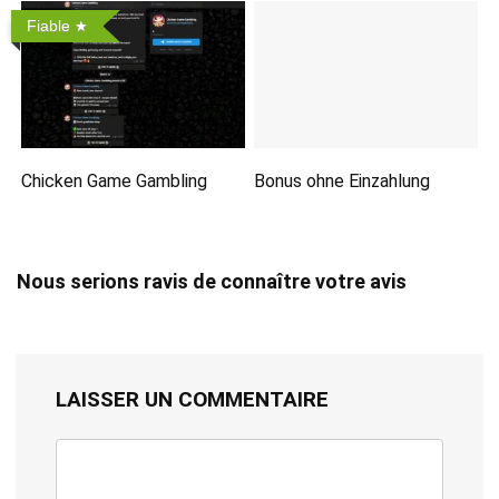
Fiable
Chicken Game Gambling
Bonus ohne Einzahlung
Nous serions ravis de connaître votre avis
LAISSER UN COMMENTAIRE