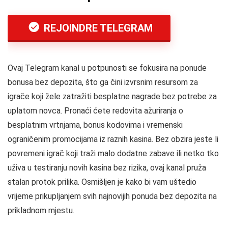
REJOINDRE TELEGRAM
Ovaj Telegram kanal u potpunosti se fokusira na ponude
bonusa bez depozita, što ga čini izvrsnim resursom za
igrače koji žele zatražiti besplatne nagrade bez potrebe za
uplatom novca. Pronaći ćete redovita ažuriranja o
besplatnim vrtnjama, bonus kodovima i vremenski
ograničenim promocijama iz raznih kasina. Bez obzira jeste li
povremeni igrač koji traži malo dodatne zabave ili netko tko
uživa u testiranju novih kasina bez rizika, ovaj kanal pruža
stalan protok prilika. Osmišljen je kako bi vam uštedio
vrijeme prikupljanjem svih najnovijih ponuda bez depozita na
prikladnom mjestu.