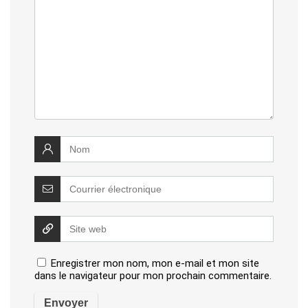
Enregistrer mon nom, mon e-mail et mon site
dans le navigateur pour mon prochain commentaire.