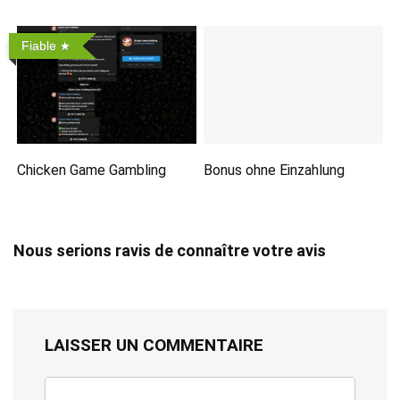
Fiable
Chicken Game Gambling
Bonus ohne Einzahlung
Nous serions ravis de connaître votre avis
LAISSER UN COMMENTAIRE