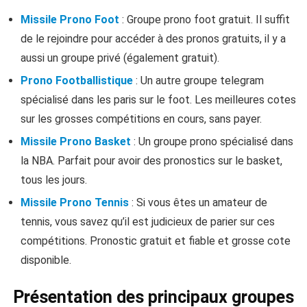
Missile Prono Foot
: Groupe prono foot gratuit. Il suffit
de le rejoindre pour accéder à des pronos gratuits, il y a
aussi un groupe privé (également gratuit).
Prono Footballistique
: Un autre groupe telegram
spécialisé dans les paris sur le foot. Les meilleures cotes
sur les grosses compétitions en cours, sans payer.
Missile Prono Basket
: Un groupe prono spécialisé dans
la NBA. Parfait pour avoir des pronostics sur le basket,
tous les jours.
Missile Prono Tennis
: Si vous êtes un amateur de
tennis, vous savez qu’il est judicieux de parier sur ces
compétitions. Pronostic gratuit et fiable et grosse cote
disponible.
Présentation des principaux groupes