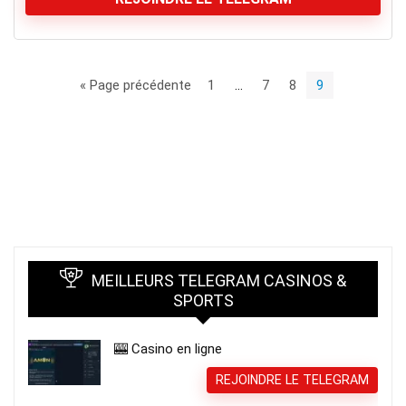
« Page précédente
1
…
7
8
9
MEILLEURS TELEGRAM CASINOS &
SPORTS
🎰 Casino en ligne
REJOINDRE LE TELEGRAM