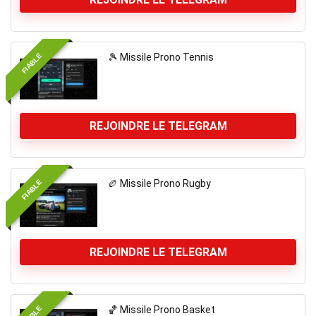
🎾 Missile Prono Tennis
FIABLE
REJOINDRE LE TELEGRAM
🏉 Missile Prono Rugby
FIABLE
REJOINDRE LE TELEGRAM
🏀 Missile Prono Basket
FIABLE