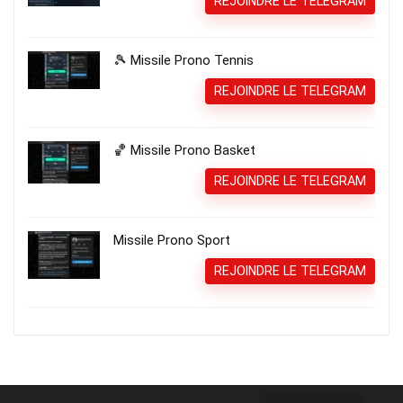
REJOINDRE LE TELEGRAM
🎾 Missile Prono Tennis
REJOINDRE LE TELEGRAM
🏀 Missile Prono Basket
REJOINDRE LE TELEGRAM
Missile Prono Sport
REJOINDRE LE TELEGRAM