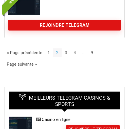
REJOINDRE TELEGRAM
« Page précédente
1
2
3
4
…
9
Page suivante »
MEILLEURS TELEGRAM CASINOS &
SPORTS
🎰 Casino en ligne