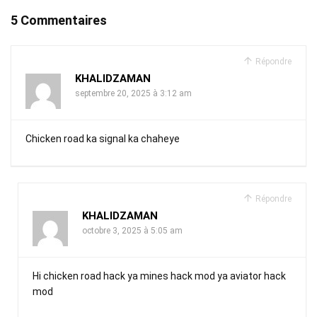
5 Commentaires
Répondre
KHALIDZAMAN
septembre 20, 2025 à 3:12 am
Chicken road ka signal ka chaheye
Répondre
KHALIDZAMAN
octobre 3, 2025 à 5:05 am
Hi chicken road hack ya mines hack mod ya aviator hack
mod