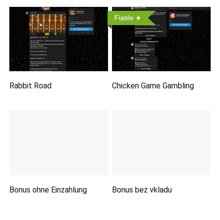
Fiable
Rabbit Road
Chicken Game Gambling
Bonus ohne Einzahlung
Bonus bez vkladu