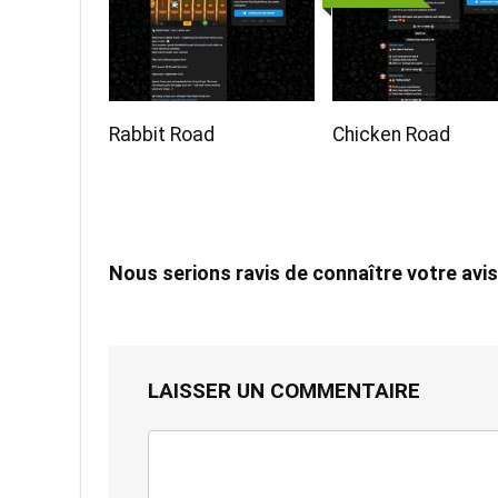
Rabbit Road
Chicken Road
Nous serions ravis de connaître votre avis
LAISSER UN COMMENTAIRE