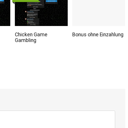
Chicken Game
Bonus ohne Einzahlung
Gambling