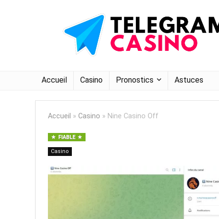
Accueil
Casino
Pronostics
Astuces
Accueil
»
Casino
»
Nine Casino Off
FIABLE
Casino