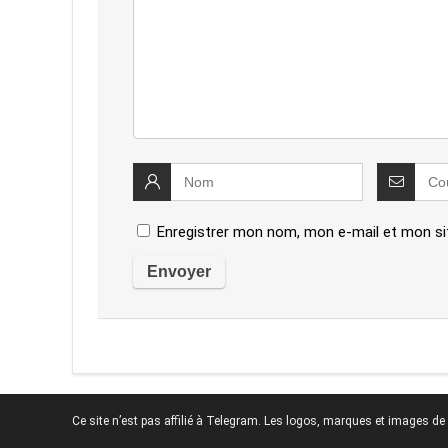
Enregistrer mon nom, mon e-mail et mon si
Ce site n’est pas affilié à Telegram. Les logos, marques et images de