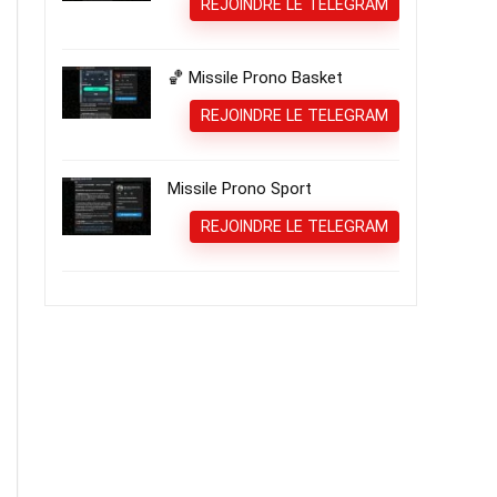
REJOINDRE LE TELEGRAM
🏀 Missile Prono Basket
REJOINDRE LE TELEGRAM
Missile Prono Sport
REJOINDRE LE TELEGRAM