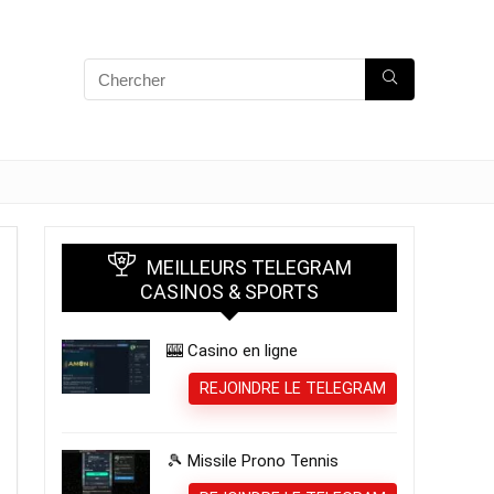
MEILLEURS TELEGRAM
CASINOS & SPORTS
🎰 Casino en ligne
REJOINDRE LE TELEGRAM
🎾 Missile Prono Tennis