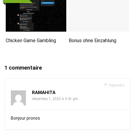
Chicken Game Gambling
Bonus ohne Einzahlung
1 commentaire
Répondre
RAMAHITA
décembre 1, 2025 à 3:41 pm
Bonjour pronos