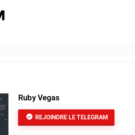
Ruby Vegas
REJOINDRE LE TELEGRAM