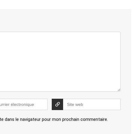
te dans le navigateur pour mon prochain commentaire.