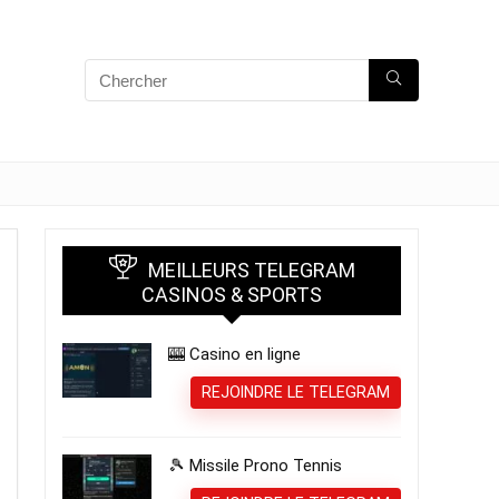
MEILLEURS TELEGRAM
CASINOS & SPORTS
🎰 Casino en ligne
REJOINDRE LE TELEGRAM
🎾 Missile Prono Tennis