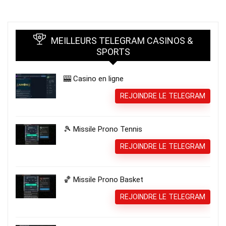
MEILLEURS TELEGRAM CASINOS &
SPORTS
🎰 Casino en ligne
REJOINDRE LE TELEGRAM
🎾 Missile Prono Tennis
REJOINDRE LE TELEGRAM
🏀 Missile Prono Basket
REJOINDRE LE TELEGRAM