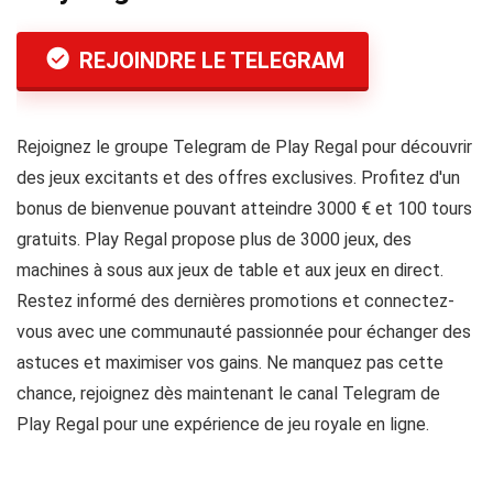
REJOINDRE LE TELEGRAM
Rejoignez le groupe Telegram de Play Regal pour découvrir
des jeux excitants et des offres exclusives. Profitez d'un
bonus de bienvenue pouvant atteindre 3000 € et 100 tours
gratuits. Play Regal propose plus de 3000 jeux, des
machines à sous aux jeux de table et aux jeux en direct.
Restez informé des dernières promotions et connectez-
vous avec une communauté passionnée pour échanger des
astuces et maximiser vos gains. Ne manquez pas cette
chance, rejoignez dès maintenant le canal Telegram de
Play Regal pour une expérience de jeu royale en ligne.