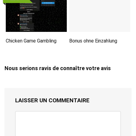
Chicken Game Gambling
Bonus ohne Einzahlung
Nous serions ravis de connaître votre avis
LAISSER UN COMMENTAIRE