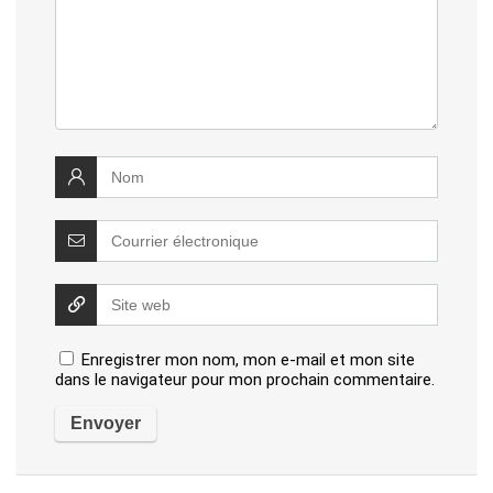
Enregistrer mon nom, mon e-mail et mon site
dans le navigateur pour mon prochain commentaire.