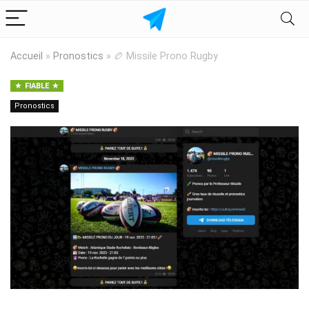
Accueil
»
Pronostics
»
🏉 Missile Prono Rugby
FIABLE
Pronostics