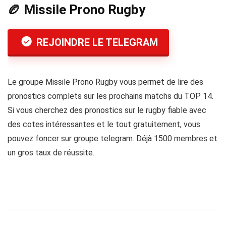
🏉 Missile Prono Rugby
REJOINDRE LE TELEGRAM
Le groupe Missile Prono Rugby vous permet de lire des
pronostics complets sur les prochains matchs du TOP 14.
Si vous cherchez des pronostics sur le rugby fiable avec
des cotes intéressantes et le tout gratuitement, vous
pouvez foncer sur groupe telegram. Déjà 1500 membres et
un gros taux de réussite.