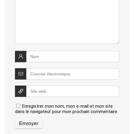
Enregistrer mon nom, mon e-mail et mon site
dans le navigateur pour mon prochain commentaire.