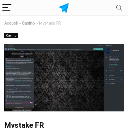
Accueil
»
Casino
»
Mystake FR
Casino
Mystake FR