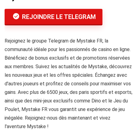
REJOINDRE LE TELEGRAM
Rejoignez le groupe Telegram de Mystake FR, la
communauté idéale pour les passionnés de casino en ligne.
Bénéficiez de bonus exclusifs et de promotions réservées
aux membres. Suivez les actualités de Mystake, découvrez
les nouveaux jeux et les offres spéciales. Échangez avec
d'autres joueurs et profitez de conseils pour maximiser vos
gains. Avec plus de 6500 jeux, des paris sportifs et esports,
ainsi que des mini-jeux exclusifs comme Dino et le Jeu du
Poulet, Mystake FR vous garantit une expérience de jeu
inégalée. Rejoignez-nous dès maintenant et vivez
l'aventure Mystake !