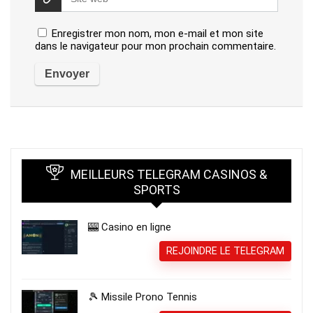
Enregistrer mon nom, mon e-mail et mon site
dans le navigateur pour mon prochain commentaire.
MEILLEURS TELEGRAM CASINOS &
SPORTS
🎰 Casino en ligne
REJOINDRE LE TELEGRAM
🎾 Missile Prono Tennis