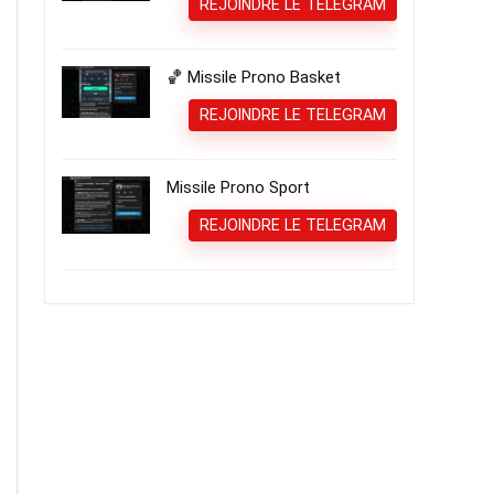
REJOINDRE LE TELEGRAM
🏀 Missile Prono Basket
REJOINDRE LE TELEGRAM
Missile Prono Sport
REJOINDRE LE TELEGRAM