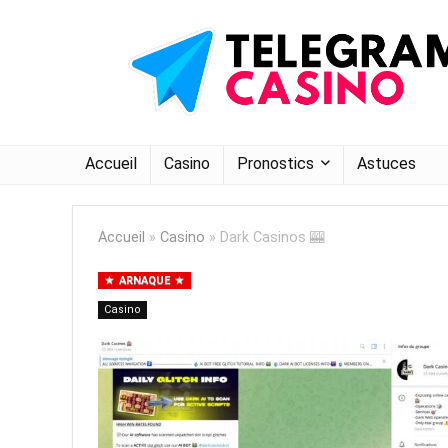
Accueil
Casino
Pronostics
Astuces
Accueil
»
Casino
»
Dark Casinos 🎰
ARNAQUE
Casino