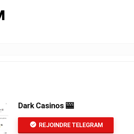
Dark Casinos 🎰
REJOINDRE TELEGRAM