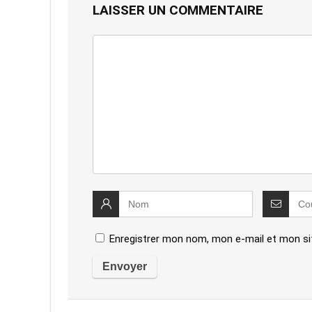
LAISSER UN COMMENTAIRE
Enregistrer mon nom, mon e-mail et mon si