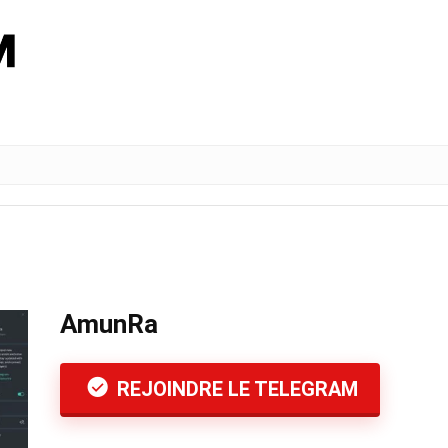
AmunRa
REJOINDRE LE TELEGRAM