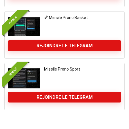
🏀 Missile Prono Basket
FIABLE
REJOINDRE LE TELEGRAM
Missile Prono Sport
FIABLE
REJOINDRE LE TELEGRAM