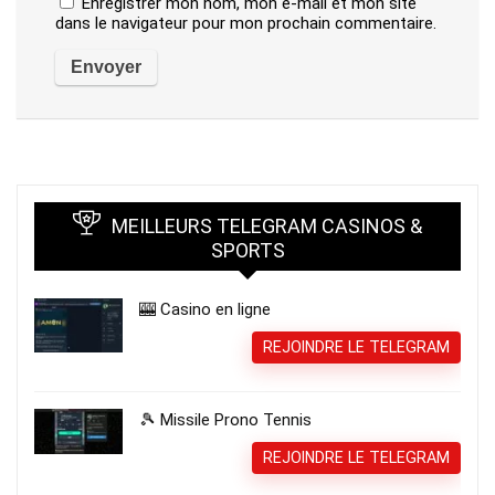
Enregistrer mon nom, mon e-mail et mon site
dans le navigateur pour mon prochain commentaire.
MEILLEURS TELEGRAM CASINOS &
SPORTS
🎰 Casino en ligne
REJOINDRE LE TELEGRAM
🎾 Missile Prono Tennis
REJOINDRE LE TELEGRAM