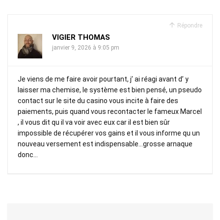
Répondre
VIGIER THOMAS
janvier 9, 2026 à 9:05 pm
Je viens de me faire avoir pourtant, j’ ai réagi avant d’ y
laisser ma chemise, le système est bien pensé, un pseudo
contact sur le site du casino vous incite à faire des
paiements, puis quand vous recontacter le fameux Marcel
, il vous dit qu il va voir avec eux car il est bien sûr
impossible de récupérer vos gains et il vous informe qu un
nouveau versement est indispensable…grosse arnaque
donc…