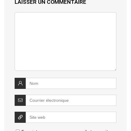
LAISSER UN COMMENTAIRE