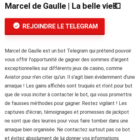
Marcel de Gaulle | La belle vie💶
REJOINDRE LE TELEGRAM
Marcel de Gaulle est un bot Telegram qui prétend pouvoir
vous offrir l'opportunité de gagner des sommes d'argent
exceptionnelles sur différents jeux de casino, comme
Aviator pour n'en citer qu'un. Il s'agit bien évidemment d'une
arnaque ! Les gains affichés sont truqués et n'ont pour but
que de vous inciter à contacter le bot, qui vous promettra
de fausses méthodes pour gagner. Restez vigilant ! Les
captures d'écran, témoignages et promesses de jackpot
ne sont que des leurres pour vous faire tomber dans une
arnaque bien organisée. Ne contactez surtout pas ce bot
et évitez absolument de lui donner vos informations