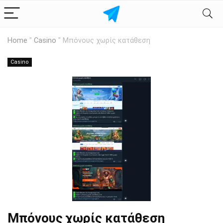
Home
"
Casino
"
Μπόνους χωρίς κατάθεση
Casino
Μπόνους χωρίς κατάθεση