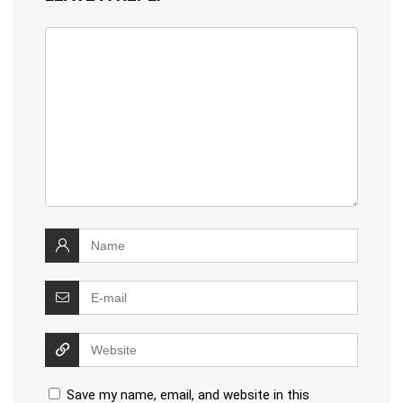
Save my name, email, and website in this