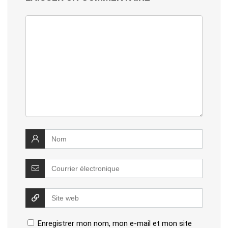
Enregistrer mon nom, mon e-mail et mon site