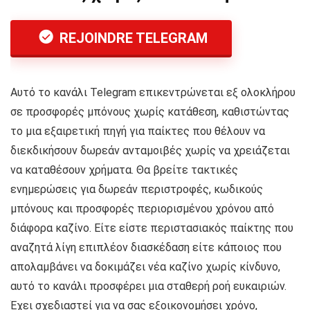
REJOINDRE TELEGRAM
Αυτό το κανάλι Telegram επικεντρώνεται εξ ολοκλήρου
σε προσφορές μπόνους χωρίς κατάθεση, καθιστώντας
το μια εξαιρετική πηγή για παίκτες που θέλουν να
διεκδικήσουν δωρεάν ανταμοιβές χωρίς να χρειάζεται
να καταθέσουν χρήματα. Θα βρείτε τακτικές
ενημερώσεις για δωρεάν περιστροφές, κωδικούς
μπόνους και προσφορές περιορισμένου χρόνου από
διάφορα καζίνο. Είτε είστε περιστασιακός παίκτης που
αναζητά λίγη επιπλέον διασκέδαση είτε κάποιος που
απολαμβάνει να δοκιμάζει νέα καζίνο χωρίς κίνδυνο,
αυτό το κανάλι προσφέρει μια σταθερή ροή ευκαιριών.
Έχει σχεδιαστεί για να σας εξοικονομήσει χρόνο,