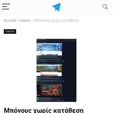
Accueil
»
Casino
»
Μπόνους χωρίς κατάθεση
Casino
Μπόνους χωρίς κατάθεση